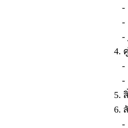
-
4. 
5. 
6. 