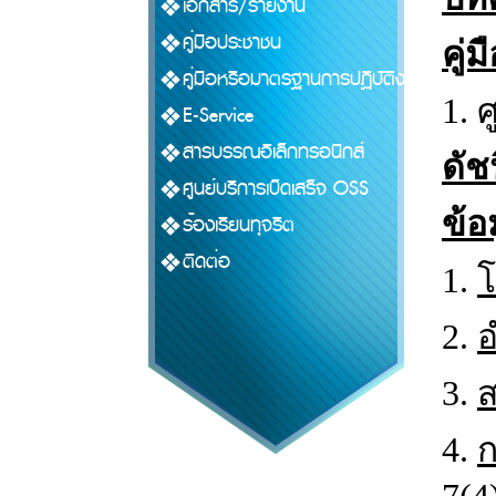
เอกสาร/รายงาน
คู่มือประชาชน
คู่
คู่มือหรือมาตรฐานการปฏิบัติงาน
1. 
E-Service
สารบรรณอิเล็กทรอนิกส์
ดัช
ศูนย์บริการเบ็ดเสร็จ OSS
ข้อ
ร้องเรียนทุจริต
ติดต่อ
1.
โ
2.
อ
3.
ส
4.
ก