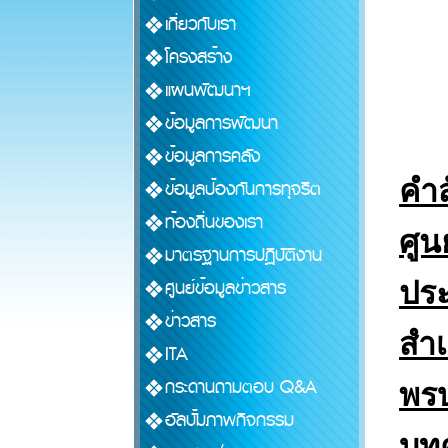
เกี่ยวกับเรา
โครงสร้าง
แผนพัฒนาฯ
ข้อมูลการพัฒนา
ข้อมูลการคลัง
คำส
ข้อมูลป้องกันการทุจริต
ท้องถิ่นของเรา
ศูน
มาตรฐานการปฏิบัติงาน
ศูนย์ข้อมูลข่าวสาร
ประ
ข่าวสาร
สำเ
ITA
กระดานถามตอบ Q&A
พรบ
อัลบั้มภาพกิจกรรม
บทค