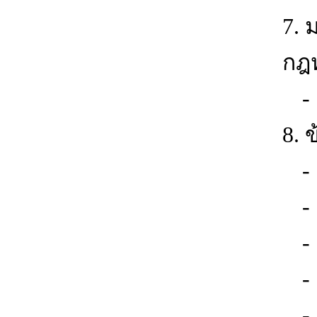
7. 
กฎ
-
8. 
-