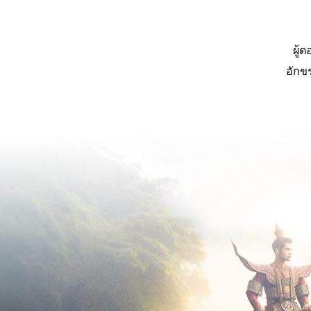
ผู้
อักข