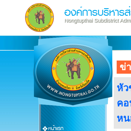
องค์การบริหาร
Nongtupthai Subdistrict Admi
ข่า
หัว
คอน
หน
หน้าแรก