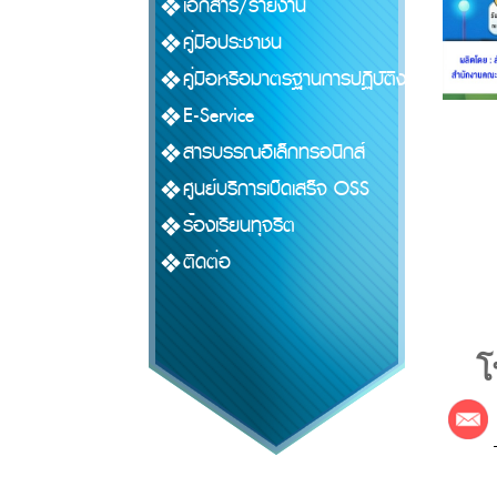
เอกสาร/รายงาน
คู่มือประชาชน
คู่มือหรือมาตรฐานการปฏิบัติงาน
E-Service
สารบรรณอิเล็กทรอนิกส์
ศูนย์บริการเบ็ดเสร็จ OSS
ร้องเรียนทุจริต
ติดต่อ
โ