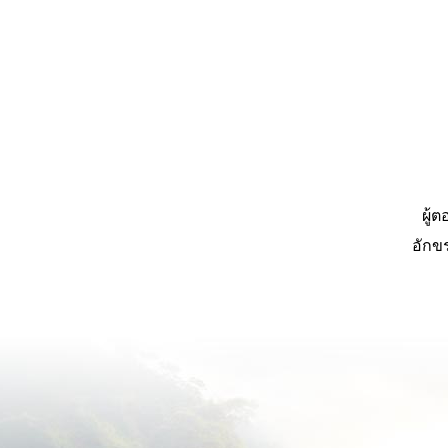
ผู้
อักข