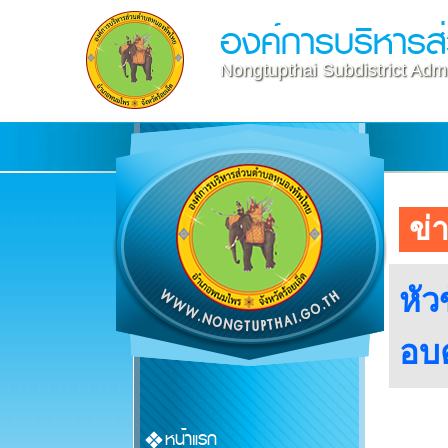
องค์การบริหาร
Nongtupthai Subdistrict Admi
ข่า
หัว
อบ
หน้าแรก